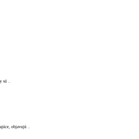
y sú ..
ajúce, objavujú ..