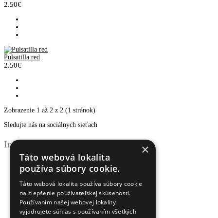
2.50€
Pulsatilla red
2.50€
Zobrazenie 1 až 2 z 2 (1 stránok)
Sledujte nás na sociálnych sieťach
Informácie
×
Táto webová lokalita
Obchodné podmienky
používa súbory cookie.
Ochrana osobných údajov
Odstúpenie od zmluvy
Táto webová lokalita používa súbory cookie
Reklamačný poriadok
na zlepšenie používateľskej skúsenosti.
Doprava a platba
Používaním našej webovej lokality
Newsletter - ochrana osobných údajov
vyjadrujete súhlas s používaním všetkých