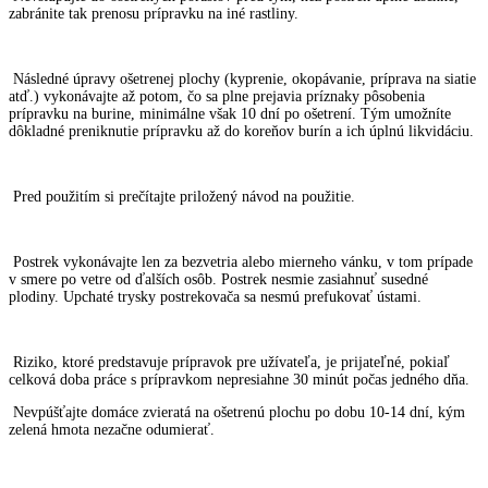
zabránite tak prenosu prípravku na iné rastliny.
Následné úpravy ošetrenej plochy (kyprenie, okopávanie, príprava na siatie
atď.) vykonávajte až potom, čo sa plne prejavia príznaky pôsobenia
prípravku na burine, minimálne však 10 dní po ošetrení. Tým umožníte
dôkladné preniknutie prípravku až do koreňov burín a ich úplnú likvidáciu.
Pred použitím si prečítajte priložený návod na použitie.
Postrek vykonávajte len za bezvetria alebo mierneho vánku, v tom prípade
v smere po vetre od ďalších osôb. Postrek nesmie zasiahnuť susedné
plodiny. Upchaté trysky postrekovača sa nesmú prefukovať ústami.
Riziko, ktoré predstavuje prípravok pre užívateľa, je prijateľné, pokiaľ
celková doba práce s prípravkom nepresiahne 30 minút počas jedného dňa.
Nevpúšťajte domáce zvieratá na ošetrenú plochu po dobu 10-14 dní, kým
zelená hmota nezačne odumierať.