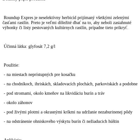
Roundup Expres je neselektívny herbicíd prijímaný všetkými zelenými
časťami rastlín. Preto je veľmi dôležité dbať na to, aby neboli zasiahnuté
výhonky či listy pestovaných kultúrnych rastlín, prípadne tieto prikryť.
Účinná látka: glyfosát 7,2 g/l
Použitie:
- na miestach neprístupných pre kosačku
- na chodníkoch, ihriskách, skladovacích plochách, parkoviskách a podobne
- pod stromami, okolo kmeňov na likvidáciu burín a tráv
- okolo záhonov
- pod živými plotmi a okrasnými kríkmi na udržanie nezaburinenej pôdy
- na odstránenie ohniskového výskytu burín či nežiaducich húštin