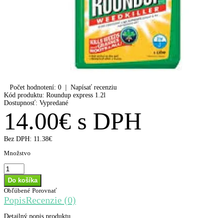
Počet hodnotení: 0
|
Napísať recenziu
Kód produktu:
Roundup express 1.2l
Dostupnosť:
Vypredané
14.00€ s DPH
Bez DPH:
11.38€
Množstvo
Obľúbené
Porovnať
Popis
Recenzie (0)
Detailný popis produktu