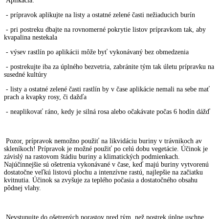
Aplikácia:
- prípravok aplikujte na listy a ostatné zelené časti nežiaducich burín
- pri postreku dbajte na rovnomerné pokrytie listov prípravkom tak, aby
kvapalina nestekala
- výsev rastlín po aplikácii môže byť vykonávaný bez obmedzenia
- postrekujte iba za úplného bezvetria, zabránite tým tak úletu prípravku na
susedné kultúry
- listy a ostatné zelené časti rastlín by v čase aplikácie nemali na sebe mať
prach a kvapky rosy, či dažďa
- neaplikovať ráno, kedy je silná rosa alebo očakávate počas 6 hodín dážď
Pozor, prípravok nemožno použiť na likvidáciu buriny v trávnikoch av
skleníkoch! Prípravok je možné použiť po celú dobu vegetácie. Účinok je
závislý na rastovom štádiu buriny a klimatických podmienkach.
Najúčinnejšie sú ošetrenia vykonávané v čase, keď majú buriny vytvorenú
dostatočne veľkú listovú plochu a intenzívne rastú, najlepšie na začiatku
kvitnutia. Účinok sa zvyšuje za teplého počasia a dostatočného obsahu
pôdnej vlahy.
Nevstupujte do ošetrených porastov pred tým, než postrek úplne uschne,