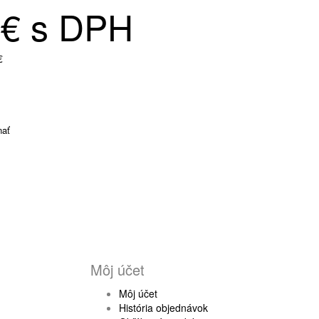
0€ s DPH
€
nať
Môj účet
Môj účet
História objednávok