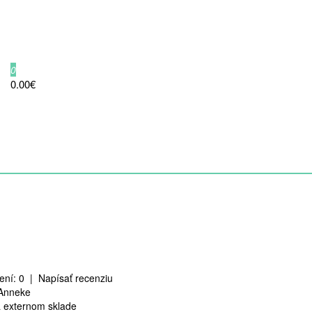
0
0.00€
ení: 0
|
Napísať recenziu
Anneke
 externom sklade