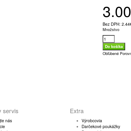
3.0
Bez DPH:
2.44
Množstvo
Obľúbené
Porov
 servis
Extra
jte nás
Výrobcovia
cie
Darčekové poukážky