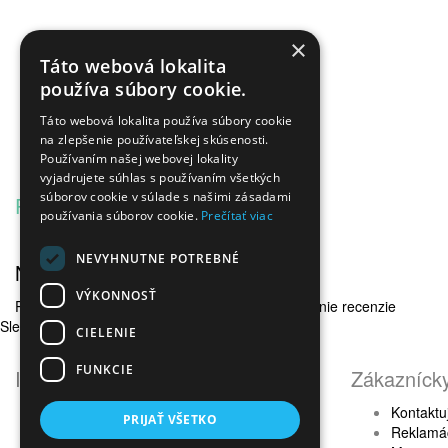
×
Táto webová lokalita
používa súbory cookie.
Táto webová lokalita používa súbory cookie
na zlepšenie používateľskej skúsenosti.
Používaním našej webovej lokality
vyjadrujete súhlas s používaním všetkých
súborov cookie v súlade s našimi zásadami
Popis
Recenzie (0)
používania súborov cookie.
Prečítať viac
NEVYHNUTNE POTREBNÉ
Napísať recenziu
VÝKONNOSŤ
Prosím
prihláste sa
alebo
zaregistrujte
pre pridanie recenzie
Sledujte nás na sociálnych sieťach
CIELENIE
FUNKCIE
Informácie
Zákaznícky
Obchodné podmienky
Kontaktu
PRIJAŤ VŠETKO
Ochrana osobných údajov
Reklamá