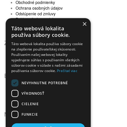
Obchodné podmienky
Ochrana osobných údajov
Odstúpenie od zmluvy
Reklamačný poriadok
×
Doprava a platba
Táto webová lokalita
Newsletter - ochrana osobných údajov
používa súbory cookie.
Zákaznícky servis
Táto webová lokalita používa súbory cookie
na zlepšenie používateľskej skúsenosti.
Kontaktujte nás
Používaním našej webovej lokality
Reklamácie
vyjadrujete súhlas s používaním všetkých
Mapa stránok
súborov cookie v súlade s našimi zásadami
používania súborov cookie.
Prečítať viac
Extra
NEVYHNUTNE POTREBNÉ
Výrobcovia
Darčekové poukážky
VÝKONNOSŤ
Partnerský program
Akciový tovar
CIELENIE
Môj účet
FUNKCIE
Môj účet