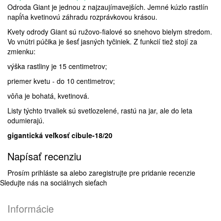
Odroda Giant je jednou z najzaujímavejších. Jemné kúzlo rastlín
napĺňa kvetinovú záhradu rozprávkovou krásou.
Kvety odrody Giant sú ružovo-fialové so snehovo bielym stredom.
Vo vnútri púčika je šesť jasných tyčiniek. Z funkcií tiež stojí za
zmienku:
výška rastliny je 15 centimetrov;
priemer kvetu - do 10 centimetrov;
vôňa je bohatá, kvetinová.
Listy týchto trvaliek sú svetlozelené, rastú na jar, ale do leta
odumierajú.
gigantická veľkosť cibule-18/20
Napísať recenziu
Prosím
prihláste sa
alebo
zaregistrujte
pre pridanie recenzie
Sledujte nás na sociálnych sieťach
Informácie