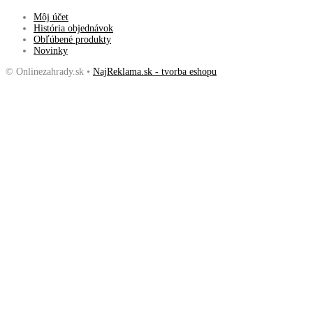
Môj účet
História objednávok
Obľúbené produkty
Novinky
© Onlinezahrady.sk •
NajReklama.sk - tvorba eshopu