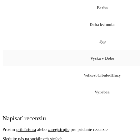
Farba
Doba kvitnuia
Typ
Vyska v Dobe
Velkost Cibule/Hluzy
Vyrobca
Napísať recenziu
Prosím
prihláste sa
alebo
zaregistrujte
pre pridanie recenzie
Sledujte nás na sociálnych sieťach