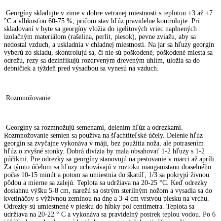
Georgíny skladujte v zime v dobre vetranej miestnosti s teplotou +3 až +7
°C a vlhkosťou 60-75 %, pričom stav hľúz pravidelne kontrolujte. Pri
skladovaní v byte sa georgíny vložia do igelitových vriec naplnených
izolačným materiálom (rašelina, perlit, piesok), pevne zviažu, aby sa
nedostal vzduch, a uskladnia v chladnej miestnosti. Na jar sa hľuzy georgín
vyberú zo skladu, skontrolujú sa, či nie sú poškodené, poškodené miesta sa
odrežú, rezy sa dezinfikujú rozdrveným dreveným uhlím, uložia sa do
debničiek a týždeň pred výsadbou sa vynesú na vzduch.
Rozmnožovanie
Georgíny sa rozmnožujú semenami, delením hľúz a odrezkami.
Rozmnožovanie semien sa používa na šľachtiteľské účely. Delenie hľúz
georgín sa zvyčajne vykonáva v máji, bez použitia noža, ale potrasením
hľúz o zvyšné stonky. Dobrá divízia by mala obsahovať 1-2 hľuzy s 1-2
púčikmi. Pre odrezky sa georgíny stanovujú na pestovanie v marci až apríli.
Za týmto účelom sa hľuzy uchovávajú v roztoku manganistanu draselného
počas 10-15 minút a potom sa umiestnia do škatúľ, 1/3 sa pokryjú živnou
pôdou a mierne sa zalejú. Teplota sa udržiava na 20-25 °C. Keď odrezky
dosiahnu výšku 5-8 cm, narežú sa ostrým sterilným nožom a vysadia sa do
kvetináčov s výživnou zeminou na dne a 3-4 cm vrstvou piesku na vrchu.
Odrezky sú umiestnené v piesku do hĺbky pol centimetra. Teplota sa
udržiava na 20-22 ° C a vykonáva sa pravidelný postrek teplou vodou. Po 6