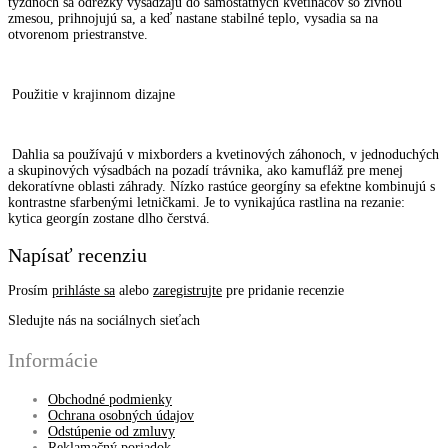
týždňoch sa odrezky vysádzajú do samostatných kvetináčov so živnou
zmesou, prihnojujú sa, a keď nastane stabilné teplo, vysadia sa na
otvorenom priestranstve.
Použitie v krajinnom dizajne
Dahlia sa používajú v mixborders a kvetinových záhonoch, v jednoduchých
a skupinových výsadbách na pozadí trávnika, ako kamufláž pre menej
dekoratívne oblasti záhrady. Nízko rastúce georgíny sa efektne kombinujú s
kontrastne sfarbenými letničkami. Je to vynikajúca rastlina na rezanie:
kytica georgín zostane dlho čerstvá.
Napísať recenziu
Prosím
prihláste sa
alebo
zaregistrujte
pre pridanie recenzie
Sledujte nás na sociálnych sieťach
Informácie
Obchodné podmienky
Ochrana osobných údajov
Odstúpenie od zmluvy
Reklamačný poriadok