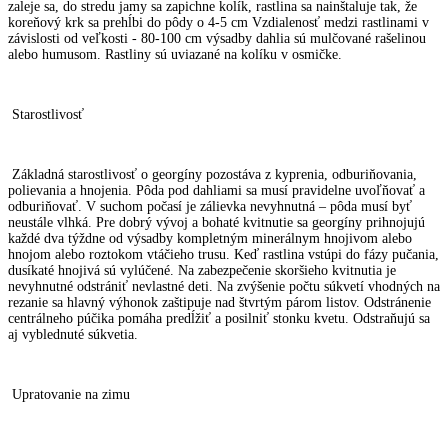
zaleje sa, do stredu jamy sa zapichne kolík, rastlina sa nainštaluje tak, že
koreňový krk sa prehĺbi do pôdy o 4-5 cm Vzdialenosť medzi rastlinami v
závislosti od veľkosti - 80-100 cm výsadby dahlia sú mulčované rašelinou
alebo humusom. Rastliny sú uviazané na kolíku v osmičke.
Starostlivosť
Základná starostlivosť o georgíny pozostáva z kyprenia, odburiňovania,
polievania a hnojenia. Pôda pod dahliami sa musí pravidelne uvoľňovať a
odburiňovať. V suchom počasí je zálievka nevyhnutná – pôda musí byť
neustále vlhká. Pre dobrý vývoj a bohaté kvitnutie sa georgíny prihnojujú
každé dva týždne od výsadby kompletným minerálnym hnojivom alebo
hnojom alebo roztokom vtáčieho trusu. Keď rastlina vstúpi do fázy pučania,
dusíkaté hnojivá sú vylúčené. Na zabezpečenie skoršieho kvitnutia je
nevyhnutné odstrániť nevlastné deti. Na zvýšenie počtu súkvetí vhodných na
rezanie sa hlavný výhonok zaštipuje nad štvrtým párom listov. Odstránenie
centrálneho púčika pomáha predĺžiť a posilniť stonku kvetu. Odstraňujú sa
aj vyblednuté súkvetia.
Upratovanie na zimu