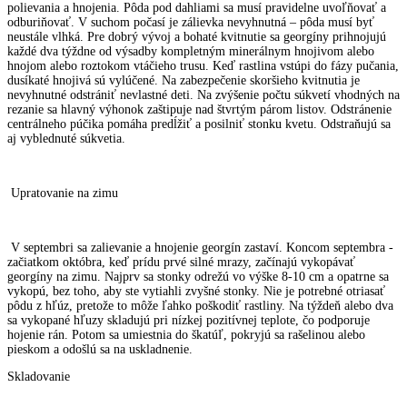
polievania a hnojenia. Pôda pod dahliami sa musí pravidelne uvoľňovať a
odburiňovať. V suchom počasí je zálievka nevyhnutná – pôda musí byť
neustále vlhká. Pre dobrý vývoj a bohaté kvitnutie sa georgíny prihnojujú
každé dva týždne od výsadby kompletným minerálnym hnojivom alebo
hnojom alebo roztokom vtáčieho trusu. Keď rastlina vstúpi do fázy pučania,
dusíkaté hnojivá sú vylúčené. Na zabezpečenie skoršieho kvitnutia je
nevyhnutné odstrániť nevlastné deti. Na zvýšenie počtu súkvetí vhodných na
rezanie sa hlavný výhonok zaštipuje nad štvrtým párom listov. Odstránenie
centrálneho púčika pomáha predĺžiť a posilniť stonku kvetu. Odstraňujú sa
aj vyblednuté súkvetia.
Upratovanie na zimu
V septembri sa zalievanie a hnojenie georgín zastaví. Koncom septembra -
začiatkom októbra, keď prídu prvé silné mrazy, začínajú vykopávať
georgíny na zimu. Najprv sa stonky odrežú vo výške 8-10 cm a opatrne sa
vykopú, bez toho, aby ste vytiahli zvyšné stonky. Nie je potrebné otriasať
pôdu z hľúz, pretože to môže ľahko poškodiť rastliny. Na týždeň alebo dva
sa vykopané hľuzy skladujú pri nízkej pozitívnej teplote, čo podporuje
hojenie rán. Potom sa umiestnia do škatúľ, pokryjú sa rašelinou alebo
pieskom a odošlú sa na uskladnenie.
Skladovanie