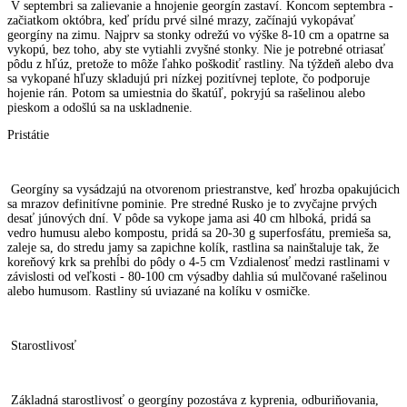
V septembri sa zalievanie a hnojenie georgín zastaví. Koncom septembra -
začiatkom októbra, keď prídu prvé silné mrazy, začínajú vykopávať
georgíny na zimu. Najprv sa stonky odrežú vo výške 8-10 cm a opatrne sa
vykopú, bez toho, aby ste vytiahli zvyšné stonky. Nie je potrebné otriasať
pôdu z hľúz, pretože to môže ľahko poškodiť rastliny. Na týždeň alebo dva
sa vykopané hľuzy skladujú pri nízkej pozitívnej teplote, čo podporuje
hojenie rán. Potom sa umiestnia do škatúľ, pokryjú sa rašelinou alebo
pieskom a odošlú sa na uskladnenie.
Pristátie
Georgíny sa vysádzajú na otvorenom priestranstve, keď hrozba opakujúcich
sa mrazov definitívne pominie. Pre stredné Rusko je to zvyčajne prvých
desať júnových dní. V pôde sa vykope jama asi 40 cm hlboká, pridá sa
vedro humusu alebo kompostu, pridá sa 20-30 g superfosfátu, premieša sa,
zaleje sa, do stredu jamy sa zapichne kolík, rastlina sa nainštaluje tak, že
koreňový krk sa prehĺbi do pôdy o 4-5 cm Vzdialenosť medzi rastlinami v
závislosti od veľkosti - 80-100 cm výsadby dahlia sú mulčované rašelinou
alebo humusom. Rastliny sú uviazané na kolíku v osmičke.
Starostlivosť
Základná starostlivosť o georgíny pozostáva z kyprenia, odburiňovania,