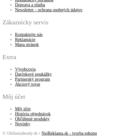
Doprava a platba
Newsletter - ochrana osobných údajov
Zákaznícky servis
Kontaktujte nás
Reklamácie
Mapa stránok
Extra
Výrobcovia
Darčekové poukážky
Partnerský program
Akciový tovar
Môj účet
Môj účet
História objednávok
Obľúbené produkty
Novinky
© Onlinezahrady.sk •
NajReklama.sk - tvorba eshopu