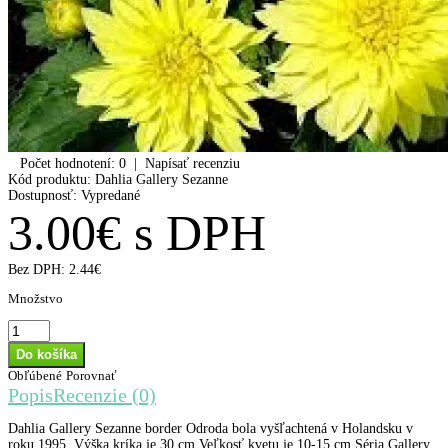
Počet hodnotení: 0
|
Napísať recenziu
Kód produktu:
Dahlia Gallery Sezanne
Dostupnosť:
Vypredané
3.00€ s DPH
Bez DPH:
2.44€
Množstvo
Obľúbené
Porovnať
Popis
Recenzie (0)
Dahlia Gallery Sezanne border Odroda bola vyšľachtená v Holandsku v
roku 1995. Výška kríka je 30 cm Veľkosť kvetu je 10-15 cm Séria Gallery