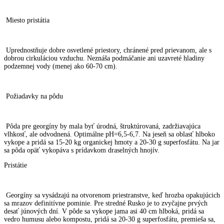
Miesto pristátia
Uprednostňuje dobre osvetlené priestory, chránené pred prievanom, ale s
dobrou cirkuláciou vzduchu. Neznáša podmáčanie ani uzavreté hladiny
podzemnej vody (menej ako 60-70 cm).
Požiadavky na pôdu
Pôda pre georgíny by mala byť úrodná, štruktúrovaná, zadržiavajúca
vlhkosť, ale odvodnená. Optimálne pH=6,5-6,7. Na jeseň sa oblasť hlboko
vykope a pridá sa 15-20 kg organickej hmoty a 20-30 g superfosfátu. Na jar
sa pôda opäť vykopáva s prídavkom draselných hnojív.
Pristátie
Georgíny sa vysádzajú na otvorenom priestranstve, keď hrozba opakujúcich
sa mrazov definitívne pominie. Pre stredné Rusko je to zvyčajne prvých
desať júnových dní. V pôde sa vykope jama asi 40 cm hlboká, pridá sa
vedro humusu alebo kompostu, pridá sa 20-30 g superfosfátu, premieša sa,