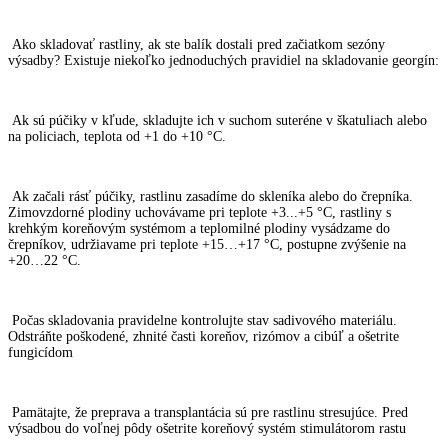
Ako skladovať rastliny, ak ste balík dostali pred začiatkom sezóny
výsadby? Existuje niekoľko jednoduchých pravidiel na skladovanie georgín:
Ak sú púčiky v kľude, skladujte ich v suchom suteréne v škatuliach alebo
na policiach, teplota od +1 do +10 °C.
Ak začali rásť púčiky, rastlinu zasadíme do skleníka alebo do črepníka.
Zimovzdorné plodiny uchovávame pri teplote +3...+5 °C, rastliny s
krehkým koreňovým systémom a teplomilné plodiny vysádzame do
črepníkov, udržiavame pri teplote +15…+17 °C, postupne zvýšenie na
+20…22 °C.
Počas skladovania pravidelne kontrolujte stav sadivového materiálu.
Odstráňte poškodené, zhnité časti koreňov, rizómov a cibúľ a ošetrite
fungicídom
Pamätajte, že preprava a transplantácia sú pre rastlinu stresujúce. Pred
výsadbou do voľnej pôdy ošetrite koreňový systém stimulátorom rastu