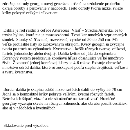
združuje odrody georgín novej generácie určené na ozdobenie predného
okraja obruby a pestovanie v nádobách. Tieto odrody tvoria nízke, svieže
kríky pokryté veľkými súkvetiami.
Dahlia je rod rastlín z čeľade Asteraceae. Vlasť – Stredná Amerika. Je to
trváca bylina, ktorá nie je mrazuvzdorná. Tvorí ker mnohých vzpriamených
stoniek. Stonky sú šťavnaté, rozvetvené, vysoké od 30 do 250 cm. Má
veľké protiľahlé listy so zúbkovaným okrajom. Kvety georgín sa zvyčajne
tvoria po troch na výhonkoch. Kvetenstvo - košík rôznych tvarov, veľkostí,
farieb, jednoduchý alebo dvojitý. Dahlia kvitne od júla do septembra.
Koreňový systém predstavuje koreňová hľuza obsahujúca veľké množstvo
živín. Životnosť jednej koreňovej hľuzy je 4-6 rokov. Existuje obrovské
množstvo odrôd dahlia, ktoré sú zoskupené podľa stupňa dvojitosti, veľkosti
a tvaru kvetenstva.
Border dahlia je skupina odrôd nízko rastúcich dahlí do výšky 55-70 cm
Jedná sa o kompaktné kríky pokryté veľkými kvetmi rôznych farieb.
Netreba ich štípať, viazať a nie sú náročné na starostlivosť. Hraničné
georgíny vyzerajú skvele na rôznych záhonoch, ako obruba pozdĺž cestičiek,
ako aj v nádobách a kvetináčoch.
Skladovanie pred výsadbou