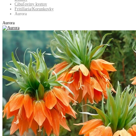
Cibuľoviny kvetov
Fritillaria/Korunkovky
Aurora
Aurora