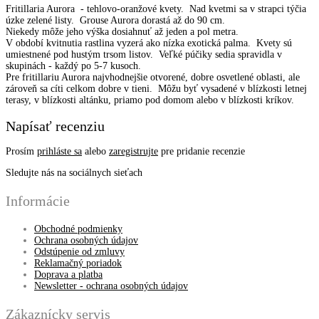
Fritillaria Aurora - tehlovo-oranžové kvety. Nad kvetmi sa v strapci týčia
úzke zelené listy. Grouse Aurora dorastá až do 90 cm.
Niekedy môže jeho výška dosiahnuť až jeden a pol metra.
V období kvitnutia rastlina vyzerá ako nízka exotická palma. Kvety sú
umiestnené pod hustým trsom listov. Veľké púčiky sedia spravidla v
skupinách - každý po 5-7 kusoch.
Pre fritillariu Aurora najvhodnejšie otvorené, dobre osvetlené oblasti, ale
zároveň sa cíti celkom dobre v tieni. Môžu byť vysadené v blízkosti letnej
terasy, v blízkosti altánku, priamo pod domom alebo v blízkosti kríkov.
Napísať recenziu
Prosím
prihláste sa
alebo
zaregistrujte
pre pridanie recenzie
Sledujte nás na sociálnych sieťach
Informácie
Obchodné podmienky
Ochrana osobných údajov
Odstúpenie od zmluvy
Reklamačný poriadok
Doprava a platba
Newsletter - ochrana osobných údajov
Zákaznícky servis