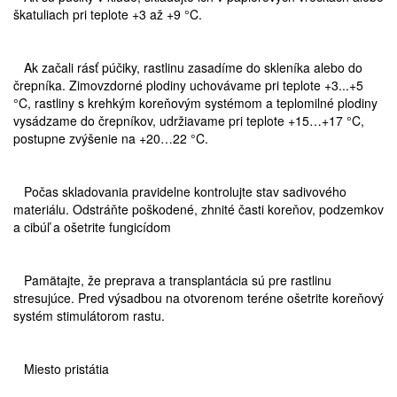
škatuliach pri teplote +3 až +9 °C.
Ak začali rásť púčiky, rastlinu zasadíme do skleníka alebo do
črepníka. Zimovzdorné plodiny uchovávame pri teplote +3...+5
°C, rastliny s krehkým koreňovým systémom a teplomilné plodiny
vysádzame do črepníkov, udržiavame pri teplote +15…+17 °C,
postupne zvýšenie na +20…22 °C.
Počas skladovania pravidelne kontrolujte stav sadivového
materiálu. Odstráňte poškodené, zhnité časti koreňov, podzemkov
a cibúľ a ošetrite fungicídom
Pamätajte, že preprava a transplantácia sú pre rastlinu
stresujúce. Pred výsadbou na otvorenom teréne ošetrite koreňový
systém stimulátorom rastu.
Miesto pristátia