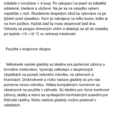
mláďatá v množstve 1-4 kusy. Po vykopaní na jeseň sú bábätká
oddelené, triedené a uložené. Na jar sa na výsadbu vyberú
najväčšie z nich. Rozdelenie dospelých cibúľ sa vykonáva na jar
týždeň pred výsadbou. Korn je nakrájaný na toľko kusov, koľko je
na ňom púčikov. Každá časť by mala obsahovať časť dna.
Odrezky sa posypú dreveným uhlím a skladujú sa až do výsadby
pri teplote +15 +18 °C vo vetranej miestnosti.
Použitie v krajinnom dizajne
Veľkokveté vysoké gladioly sú ideálne pre parterové záhony a
formálne mixborders. Vyzerajú veľkolepo v skupinových
výsadbách na pozadí zeleného trávnika, na záhonoch a
hraniciach. Drobnokveté a nízko rastúce gladioly sú pre nás
pomerne novou odrodou. Vďaka kompaktným rozmerom sú
všestranné na použitie v záhrade. Sú ideálne pre rôzne kvetinové
záhony, skalky a stanú sa vynikajúcimi kontrastnými susedmi pre
ihličnaté rastliny. Nízko rastúce gladioly možno pestovať v
nádobách.