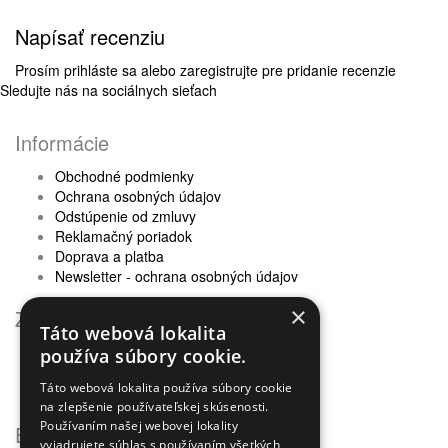
Napísať recenziu
Prosím
prihláste sa
alebo
zaregistrujte
pre pridanie recenzie
Sledujte nás na sociálnych sieťach
Informácie
Obchodné podmienky
Ochrana osobných údajov
Odstúpenie od zmluvy
Reklamačný poriadok
Doprava a platba
Newsletter - ochrana osobných údajov
×
Zákaznícky servis
Táto webová lokalita
Kontaktujte nás
používa súbory cookie.
Reklamácie
Táto webová lokalita používa súbory cookie
Mapa stránok
na zlepšenie používateľskej skúsenosti.
Používaním našej webovej lokality
Extra
vyjadrujete súhlas s používaním všetkých