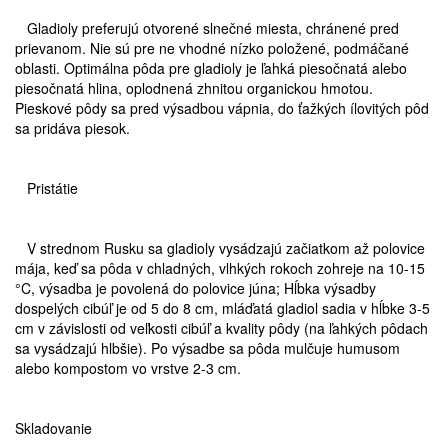
Gladioly preferujú otvorené slnečné miesta, chránené pred
prievanom. Nie sú pre ne vhodné nízko položené, podmáčané
oblasti. Optimálna pôda pre gladioly je ľahká piesočnatá alebo
piesočnatá hlina, oplodnená zhnitou organickou hmotou.
Pieskové pôdy sa pred výsadbou vápnia, do ťažkých ílovitých pôd
sa pridáva piesok.
Pristátie
V strednom Rusku sa gladioly vysádzajú začiatkom až polovice
mája, keď sa pôda v chladných, vlhkých rokoch zohreje na 10-15
°C, výsadba je povolená do polovice júna; Hĺbka výsadby
dospelých cibúľ je od 5 do 8 cm, mláďatá gladiol sadia v hĺbke 3-5
cm v závislosti od veľkosti cibúľ a kvality pôdy (na ľahkých pôdach
sa vysádzajú hlbšie). Po výsadbe sa pôda mulčuje humusom
alebo kompostom vo vrstve 2-3 cm.
Skladovanie