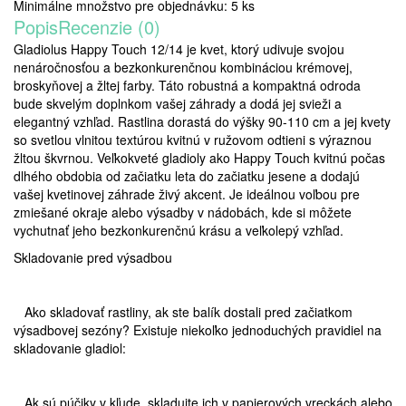
Minimálne množstvo pre objednávku: 5 ks
Popis
Recenzie (0)
Gladiolus Happy Touch 12/14 je kvet, ktorý udivuje svojou
nenáročnosťou a bezkonkurenčnou kombináciou krémovej,
broskyňovej a žltej farby. Táto robustná a kompaktná odroda
bude skvelým doplnkom vašej záhrady a dodá jej svieži a
elegantný vzhľad. Rastlina dorastá do výšky 90-110 cm a jej kvety
so svetlou vlnitou textúrou kvitnú v ružovom odtieni s výraznou
žltou škvrnou. Veľkokveté gladioly ako Happy Touch kvitnú počas
dlhého obdobia od začiatku leta do začiatku jesene a dodajú
vašej kvetinovej záhrade živý akcent. Je ideálnou voľbou pre
zmiešané okraje alebo výsadby v nádobách, kde si môžete
vychutnať jeho bezkonkurenčnú krásu a veľkolepý vzhľad.
Skladovanie pred výsadbou
Ako skladovať rastliny, ak ste balík dostali pred začiatkom
výsadbovej sezóny? Existuje niekoľko jednoduchých pravidiel na
skladovanie gladiol:
Ak sú púčiky v kľude, skladujte ich v papierových vreckách alebo