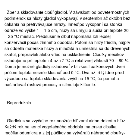
Zber a skladovanie cibúľ gladiol. V závislosti od poveternostných
podmienok sa hľuzy gladiol vykopávajú v septembri až októbri bez
čakania na pretrvávajúce mrazy. Ihneď po vykopaní sa stonka
odreže vo výške 1 – 1,5 cm, hľuzy sa umyjú a sušia pri teplote 20
– 25 °C mesiac. Predsušenie cibúľ napomáha ich lepšej
konzervácii počas zimného obdobia. Potom sa hlízy triedia, najprv
sa oddelia materské hľuzy a mláďatá a umiestnia sa do drevených
škatúľ, prepraviek alebo vriec na uskladnenie. Cibuľky mečíkov
skladujeme pri teplote +4 až +7 °C a relatívnej vlhkosti 70 – 80 %.
Doma je možné gladioly skladovať v blízkosti balkónových dverí,
pričom teplota nesmie klesnúť pod 0 °C. Dva až tri týždne pred
výsadbou sa teplota skladovania zvýši na 15 °C, čo pomáha
naštartovať rastové procesy a stimuluje klíčenie.
Reprodukcia
Gladiolus sa zvyčajne rozmnožuje hľúzami alebo delením hľúz.
Každý rok na konci vegetačného obdobia materská cibuľka
mečíka odumiera a z jej púčikov sa vytvárajú náhradné cibuľky-