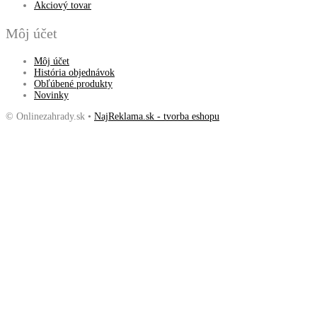
Akciový tovar
Môj účet
Môj účet
História objednávok
Obľúbené produkty
Novinky
© Onlinezahrady.sk •
NajReklama.sk - tvorba eshopu