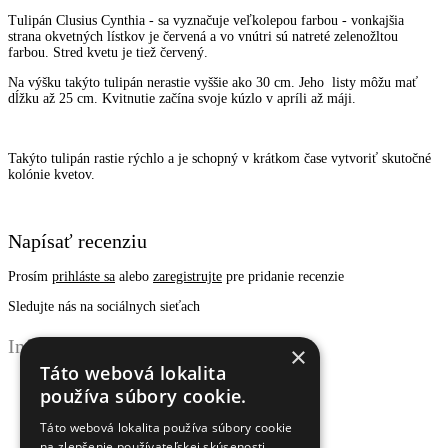
Tulipán Clusius Cynthia - sa vyznačuje veľkolepou farbou - vonkajšia
strana okvetných lístkov je červená a vo vnútri sú natreté zelenožltou
farbou. Stred kvetu je tiež červený.
Na výšku takýto tulipán nerastie vyššie ako 30 cm. Jeho listy môžu mať
dĺžku až 25 cm. Kvitnutie začína svoje kúzlo v apríli až máji.
Takýto tulipán rastie rýchlo a je schopný v krátkom čase vytvoriť skutočné
kolónie kvetov.
Napísať recenziu
Prosím
prihláste sa
alebo
zaregistrujte
pre pridanie recenzie
Sledujte nás na sociálnych sieťach
Informácie
×
Táto webová lokalita
Obchodné podmienky
používa súbory cookie.
Ochrana osobných údajov
Odstúpenie od zmluvy
Táto webová lokalita používa súbory cookie
Reklamačný poriadok
na zlepšenie používateľskej skúsenosti.