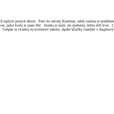
ých teplých jarných dňoch. Patrí do odrody Kaufman, takže rastlina je poddi
n, jadro kvetu je jasne žlté. Stonka je malá, ale mohutná, dobre drží kvet. Li
 Tulipán sa vysádza na kvetinové záhony, alpské kĺzačky častejšie v skupinovýc