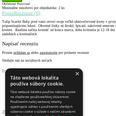
Obľúbené
Porovnať
Minimálne množstvo pre objednávku: 2 ks
Popis
Recenzie (0)
Tulip Scarlet Baby pred vami otvorí svoje veľké ohnivočervené kvety v prv
pripomínajúcimi lekná. Okvetné lístky sú široké, špicaté, zakrivené smerom vo
kvetmi. Rastlina začína kvitnúť od konca marca, doba kvitnutia je 12-18 dní.
nádobách a kvetináčoch.
Napísať recenziu
Prosím
prihláste sa
alebo
zaregistrujte
pre pridanie recenzie
Sledujte nás na sociálnych sieťach
Informácie
×
Táto webová lokalita
Obchodné podmienky
používa súbory cookie.
Ochrana osobných údajov
Odstúpenie od zmluvy
Táto webová lokalita používa súbory cookie
Reklamačný poriadok
na zlepšenie používateľskej skúsenosti.
Doprava a platba
Používaním našej webovej lokality
Newsletter - ochrana osobných údajov
vyjadrujete súhlas s používaním všetkých
Zákaznícky servis
súborov cookie v súlade s našimi zásadami