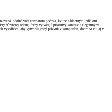
menzovaná, odolná voči rozmarom počasia, kvitne nádhernými púčikmi
sty šťavnatej zelenej farby vytvárajú priaznivý kontrast s elegantnými
h výsadbách, aby vytvorili jasný prízvuk v kompozícii, dobre sa cíti aj v