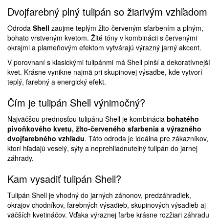
Dvojfarebný plný tulipán so žiarivým vzhľadom
Odroda
Shell
zaujme teplým žlto-červeným sfarbením a plným,
bohato vrstveným kvetom. Žlté tóny v kombinácii s červenými
okrajmi a plameňovým efektom vytvárajú výrazný jarný akcent.
V porovnaní s klasickými tulipánmi má Shell plnší a dekoratívnejší
kvet. Krásne vynikne najmä pri skupinovej výsadbe, kde vytvorí
teplý, farebný a energický efekt.
Čím je tulipán Shell výnimočný?
Najväčšou prednosťou tulipánu Shell je kombinácia
bohatého
pivoňkového kvetu, žlto-červeného sfarbenia a výrazného
dvojfarebného vzhľadu
. Táto odroda je ideálna pre zákazníkov,
ktorí hľadajú veselý, sýty a neprehliadnuteľný tulipán do jarnej
záhrady.
Kam vysadiť tulipán Shell?
Tulipán Shell je vhodný do jarných záhonov, predzáhradiek,
okrajov chodníkov, farebných výsadieb, skupinových výsadieb aj
väčších kvetináčov. Vďaka výraznej farbe krásne rozžiari záhradu