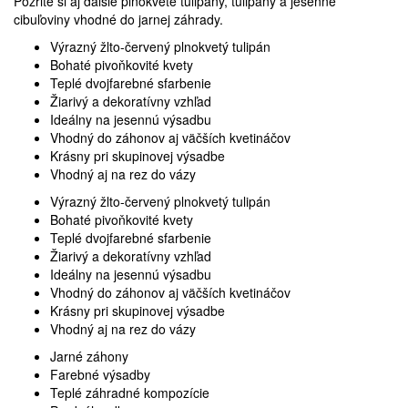
Pozrite si aj ďalšie
plnokveté tulipány
,
tulipány
a
jesenné
cibuľoviny
vhodné do jarnej záhrady.
Výrazný žlto-červený plnokvetý tulipán
Bohaté pivoňkovité kvety
Teplé dvojfarebné sfarbenie
Žiarivý a dekoratívny vzhľad
Ideálny na jesennú výsadbu
Vhodný do záhonov aj väčších kvetináčov
Krásny pri skupinovej výsadbe
Vhodný aj na rez do vázy
Výrazný žlto-červený plnokvetý tulipán
Bohaté pivoňkovité kvety
Teplé dvojfarebné sfarbenie
Žiarivý a dekoratívny vzhľad
Ideálny na jesennú výsadbu
Vhodný do záhonov aj väčších kvetináčov
Krásny pri skupinovej výsadbe
Vhodný aj na rez do vázy
Jarné záhony
Farebné výsadby
Teplé záhradné kompozície