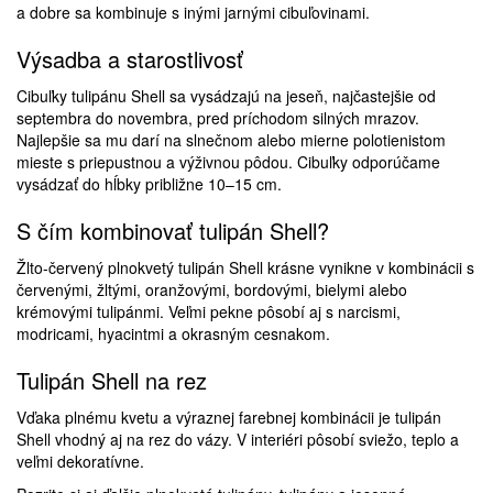
a dobre sa kombinuje s inými jarnými cibuľovinami.
Výsadba a starostlivosť
Cibuľky tulipánu Shell sa vysádzajú na jeseň, najčastejšie od
septembra do novembra, pred príchodom silných mrazov.
Najlepšie sa mu darí na slnečnom alebo mierne polotienistom
mieste s priepustnou a výživnou pôdou. Cibuľky odporúčame
vysádzať do hĺbky približne 10–15 cm.
S čím kombinovať tulipán Shell?
Žlto-červený plnokvetý tulipán Shell krásne vynikne v kombinácii s
červenými, žltými, oranžovými, bordovými, bielymi alebo
krémovými tulipánmi. Veľmi pekne pôsobí aj s narcismi,
modricami, hyacintmi a okrasným cesnakom.
Tulipán Shell na rez
Vďaka plnému kvetu a výraznej farebnej kombinácii je tulipán
Shell vhodný aj na rez do vázy. V interiéri pôsobí sviežo, teplo a
veľmi dekoratívne.