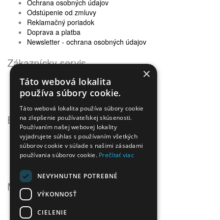
Ochrana osobných údajov
Odstúpenie od zmluvy
Reklamačný poriadok
Doprava a platba
Newsletter - ochrana osobných údajov
Zákaznícky servis
×
Kontaktujte nás
Táto webová lokalita
Reklamácie
používa súbory cookie.
Mapa stránok
Táto webová lokalita používa súbory cookie
Extra
na zlepšenie používateľskej skúsenosti.
Používaním našej webovej lokality
Výrobcovia
vyjadrujete súhlas s používaním všetkých
Darčekové poukážky
súborov cookie v súlade s našimi zásadami
používania súborov cookie.
Partnerský program
Prečítať viac
Akciový tovar
NEVYHNUTNE POTREBNÉ
Môj účet
VÝKONNOSŤ
Môj účet
História objednávok
CIELENIE