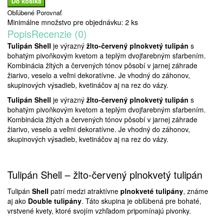
Obľúbené
Porovnať
Minimálne množstvo pre objednávku: 2 ks
Popis
Recenzie (0)
Tulipán Shell
je výrazný
žlto-červený plnokvetý tulipán
s
bohatým pivoňkovým kvetom a teplým dvojfarebným sfarbením.
Kombinácia žltých a červených tónov pôsobí v jarnej záhrade
žiarivo, veselo a veľmi dekoratívne. Je vhodný do záhonov,
skupinových výsadieb, kvetináčov aj na rez do vázy.
Tulipán Shell
je výrazný
žlto-červený plnokvetý tulipán
s
bohatým pivoňkovým kvetom a teplým dvojfarebným sfarbením.
Kombinácia žltých a červených tónov pôsobí v jarnej záhrade
žiarivo, veselo a veľmi dekoratívne. Je vhodný do záhonov,
skupinových výsadieb, kvetináčov aj na rez do vázy.
Tulipán Shell – žlto-červený plnokvetý tulipán
Tulipán
Shell
patrí medzi atraktívne
plnokveté tulipány
, známe
aj ako
Double tulipány
. Táto skupina je obľúbená pre bohaté,
vrstvené kvety, ktoré svojím vzhľadom pripomínajú pivonky.