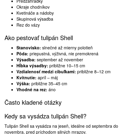
Predzáhradky
Okraje chodníkov
Kvetináče a nádoby
Skupinová výsadba
Rez do vázy
Ako pestovať tulipán Shell
Stanovisko:
slnečné až mierny polotieň
Pôda:
priepustná, výživná, nie premokrená
Výsadba:
september až november
Hĺbka výsadby:
približne 10–15 cm
Vzdialenosť medzi cibuľkami:
približne 8–12 cm
Kvitnutie:
apríl – máj
Výška:
približne 35–45 cm
Vhodné na rez:
áno
Často kladené otázky
Kedy sa vysádza tulipán Shell?
Tulipán Shell sa vysádza na jeseň, ideálne od septembra do
novembra, pred príchodom silných mrazov.