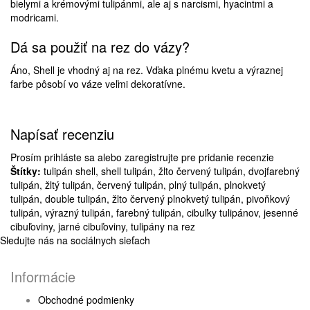
bielymi a krémovými tulipánmi, ale aj s narcismi, hyacintmi a
modricami.
Dá sa použiť na rez do vázy?
Áno, Shell je vhodný aj na rez. Vďaka plnému kvetu a výraznej
farbe pôsobí vo váze veľmi dekoratívne.
Napísať recenziu
Prosím
prihláste sa
alebo
zaregistrujte
pre pridanie recenzie
Štítky:
tulipán shell
,
shell tulipán
,
žlto červený tulipán
,
dvojfarebný
tulipán
,
žltý tulipán
,
červený tulipán
,
plný tulipán
,
plnokvetý
tulipán
,
double tulipán
,
žlto červený plnokvetý tulipán
,
pivoňkový
tulipán
,
výrazný tulipán
,
farebný tulipán
,
cibuľky tulipánov
,
jesenné
cibuľoviny
,
jarné cibuľoviny
,
tulipány na rez
Sledujte nás na sociálnych sieťach
Informácie
Obchodné podmienky