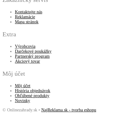
Kontaktujte nás
Reklamácie
Mapa stránok
Extra
Výrobcovia
Darčekové poukážky
Partnerský program
Akciový tovar
Môj účet
Môj účet
História objednávok
Obľúbené produkty
Novinky
© Onlinezahrady.sk •
NajReklama.sk - tvorba eshopu