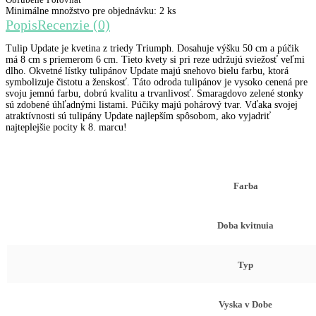
Minimálne množstvo pre objednávku: 2 ks
Popis
Recenzie (0)
Tulip Update je kvetina z triedy Triumph. Dosahuje výšku 50 cm a púčik
má 8 cm s priemerom 6 cm. Tieto kvety si pri reze udržujú sviežosť veľmi
dlho. Okvetné lístky tulipánov Update majú snehovo bielu farbu, ktorá
symbolizuje čistotu a ženskosť. Táto odroda tulipánov je vysoko cenená pre
svoju jemnú farbu, dobrú kvalitu a trvanlivosť. Smaragdovo zelené stonky
sú zdobené úhľadnými listami. Púčiky majú pohárový tvar. Vďaka svojej
atraktívnosti sú tulipány Update najlepším spôsobom, ako vyjadriť
najteplejšie pocity k 8. marcu!
Farba
Doba kvitnuia
Typ
Vyska v Dobe