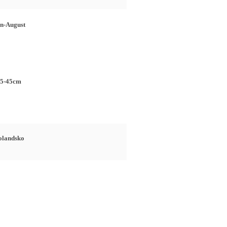
n-August
5-45cm
olandsko