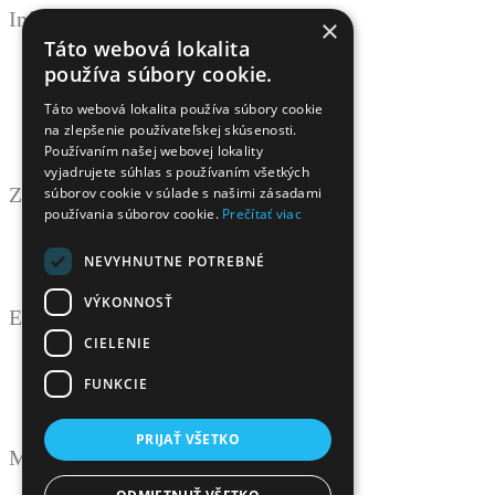
Informácie
×
Táto webová lokalita
Obchodné podmienky
používa súbory cookie.
Ochrana osobných údajov
Odstúpenie od zmluvy
Táto webová lokalita používa súbory cookie
Reklamačný poriadok
na zlepšenie používateľskej skúsenosti.
Doprava a platba
Používaním našej webovej lokality
Newsletter - ochrana osobných údajov
vyjadrujete súhlas s používaním všetkých
Zákaznícky servis
súborov cookie v súlade s našimi zásadami
používania súborov cookie.
Prečítať viac
Kontaktujte nás
Reklamácie
NEVYHNUTNE POTREBNÉ
Mapa stránok
VÝKONNOSŤ
Extra
CIELENIE
Výrobcovia
Darčekové poukážky
FUNKCIE
Partnerský program
Akciový tovar
PRIJAŤ VŠETKO
Môj účet