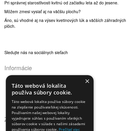
Pri správnej starostlivosti kvitnú od začiatku leta až do jesene.
Môžem zmesi vysiať aj na väčšiu plochu?
Áno, sú vhodné aj na výsev kvetinových lúk a väčších záhradných
plôch.
Sledujte nás na sociálnych sieťach
Informácie
Obchodné podmienky
×
Ochrana osobných údajov
Táto webová lokalita
Odstúpenie od zmluvy
používa súbory cookie.
Reklamačný poriadok
Doprava a platba
Táto webová lokalita používa súbory cookie
Newsletter - ochrana osobných údajov
na zlepšenie používateľskej skúsenosti.
Používaním našej webovej lokality
Zákaznícky servis
vyjadrujete súhlas s používaním všetkých
súborov cookie v súlade s našimi zásadami
Kontaktujte nás
používania súborov cookie.
Prečítať viac