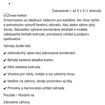
Zobrazenie 1 až 5 z 5 (1 stránok)
Zmesi kvetov sú ideálnym riešením pre každého, kto chce rýchlo
a jednoducho vytvoriť farebnú záhradu, lúku alebo záhon plný
života. Starostlivo vybrané kombinácie letničiek a trvaliek
zabezpečia bohaté kvitnutie, prirodzený vzhľad a podporu
opeľovačov.
Výhody (bullet list)
✔️ Jednoduchý výsev bez plánovania kombinácií
✔️ Bohatá farebná skladba kvetov
✔️ Dlhé obdobie kvitnutia
✔️ Vhodné pre včely, motýle a iný užitočný hmyz
✔️ Ideálne na záhony, okraje pozemkov aj lúky
✔️ Prírodný a harmonický vzhľad záhrady
Použitie / Vhodné na
Záhradné záhony