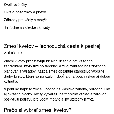
Kvetinové lúky
Okraje pozemkov a plotov
Záhrady pre včely a motýle
Prírodné a vidiecke záhrady
Zmesi kvetov – jednoduchá cesta k pestrej
záhrade
Zmesi kvetov predstavujú ideálne riešenie pre každého
záhradkára, ktorý túži po farebnej a živej záhrade bez zložitého
plánovania výsadby. Každá zmes obsahuje starostlivo vybrané
druhy kvetov, ktoré sa navzájom dopĺňajú farbou, výškou aj dobou
kvitnutia.
V ponuke nájdete zmesi vhodné na klasické záhony, prírodné lúky
aj okrasné plochy. Kvety vytvárajú harmonický vzhľad a zároveň
poskytujú potravu pre včely, motýle a iný užitočný hmyz.
Prečo si vybrať zmesi kvetov?