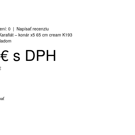
ení: 0
|
Napísať recenziu
arafiát – konár x5 65 cm cream K193
ladom
0€ s DPH
€
nať