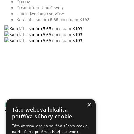
Domov
Dekorácie a Umelé kvety
Umelé kvetinové vetvičky
Karafiát – konár x5 65 cm cream K193
×
Popis
Recenzie (0)
Táto webová lokalita
Počet hláv: 5
používa súbory cookie.
Výška: 65 cm
Táto webová lokalita používa súbory cookie
Materiál: satén
na zlepšenie používateľskej skúsenosti.