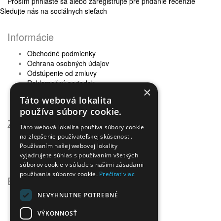
Prosím
prihláste sa
alebo
zaregistrujte
pre pridanie recenzie
Sledujte nás na sociálnych sieťach
Informácie
Obchodné podmienky
Ochrana osobných údajov
Odstúpenie od zmluvy
Reklamačný poriadok
×
Doprava a platba
Táto webová lokalita
Newsletter - ochrana osobných údajov
používa súbory cookie.
Zákaznícky servis
Táto webová lokalita používa súbory cookie
na zlepšenie používateľskej skúsenosti.
Kontaktujte nás
Používaním našej webovej lokality
Reklamácie
vyjadrujete súhlas s používaním všetkých
Mapa stránok
súborov cookie v súlade s našimi zásadami
používania súborov cookie.
Prečítať viac
Extra
NEVYHNUTNE POTREBNÉ
Výrobcovia
Darčekové poukážky
VÝKONNOSŤ
Partnerský program