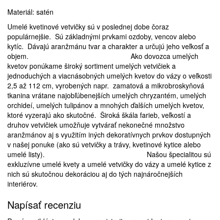
Materiál: satén
Umelé kvetinové vetvičky sú v poslednej dobe čoraz
populárnejšie. Sú základnými prvkami ozdoby, vencov alebo
kytíc. Dávajú aranžmánu tvar a charakter a určujú jeho veľkosť a
objem. Ako dovozca umelých
kvetov ponúkame široký sortiment umelých vetvičiek a
jednoduchých a viacnásobných umelých kvetov do vázy o veľkosti
2,5 až 112 cm, vyrobených napr. zamatová a mikrobroskyňová
tkanina vrátane najobľúbenejších umelých chryzantém, umelých
orchideí, umelých tulipánov a mnohých ďalších umelých kvetov,
ktoré vyzerajú ako skutočné. Široká škála farieb, veľkostí a
druhov vetvičiek umožňuje vytvárať nekonečné množstvo
aranžmánov aj s využitím iných dekoratívnych prvkov dostupných
v našej ponuke (ako sú vetvičky a trávy, kvetinové kytice alebo
umelé listy). Našou špecialitou sú
exkluzívne umelé kvety a umelé vetvičky do vázy a umelé kytice z
nich sú skutočnou dekoráciou aj do tých najnáročnejších
interiérov.
Napísať recenziu