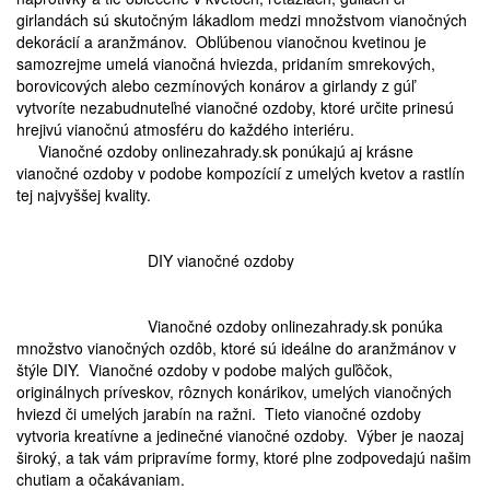
girlandách sú skutočným lákadlom medzi množstvom vianočných
dekorácií a aranžmánov. Obľúbenou vianočnou kvetinou je
samozrejme umelá vianočná hviezda, pridaním smrekových,
borovicových alebo cezmínových konárov a girlandy z gúľ
vytvoríte nezabudnuteľné vianočné ozdoby, ktoré určite prinesú
hrejivú vianočnú atmosféru do každého interiéru.
Vianočné ozdoby onlinezahrady.sk ponúkajú aj krásne
vianočné ozdoby v podobe kompozícií z umelých kvetov a rastlín
tej najvyššej kvality.
DIY vianočné ozdoby
Vianočné ozdoby onlinezahrady.sk ponúka
množstvo vianočných ozdôb, ktoré sú ideálne do aranžmánov v
štýle DIY. Vianočné ozdoby v podobe malých guľôčok,
originálnych príveskov, rôznych konárikov, umelých vianočných
hviezd či umelých jarabín na ražni. Tieto vianočné ozdoby
vytvoria kreatívne a jedinečné vianočné ozdoby. Výber je naozaj
široký, a tak vám pripravíme formy, ktoré plne zodpovedajú našim
chutiam a očakávaniam.