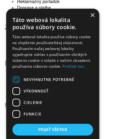
Reklamačný poriadok
Doprava a platba
×
Newsletter - ochrana osobných údajov
Táto webová lokalita
Zákaznícky servis
používa súbory cookie.
Táto webová lokalita používa súbory cookie
Kontaktujte nás
na zlepšenie používateľskej skúsenosti.
Reklamácie
Používaním našej webovej lokality
Mapa stránok
vyjadrujete súhlas s používaním všetkých
súborov cookie v súlade s našimi zásadami
Extra
používania súborov cookie.
Prečítať viac
Výrobcovia
Darčekové poukážky
NEVYHNUTNE POTREBNÉ
Partnerský program
VÝKONNOSŤ
Akciový tovar
CIELENIE
Môj účet
FUNKCIE
Môj účet
História objednávok
Obľúbené produkty
PRIJAŤ VŠETKO
Novinky