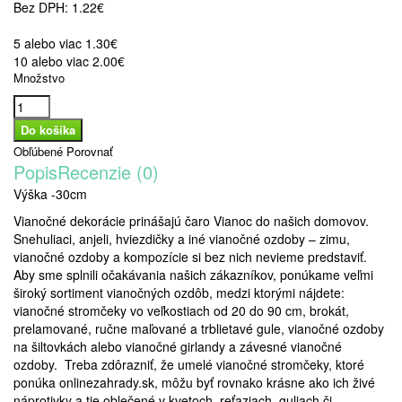
Bez DPH:
1.22€
5 alebo viac 1.30€
10 alebo viac 2.00€
Množstvo
Obľúbené
Porovnať
Popis
Recenzie (0)
Výška -30cm
Vianočné dekorácie prinášajú čaro Vianoc do našich domovov.
Snehuliaci, anjeli, hviezdičky a iné vianočné ozdoby – zimu,
vianočné ozdoby a kompozície si bez nich nevieme predstaviť.
Aby sme splnili očakávania našich zákazníkov, ponúkame veľmi
široký sortiment vianočných ozdôb, medzi ktorými nájdete:
vianočné stromčeky vo veľkostiach od 20 do 90 cm, brokát,
prelamované, ručne maľované a trblietavé gule, vianočné ozdoby
na šiltovkách alebo vianočné girlandy a závesné vianočné
ozdoby. Treba zdôrazniť, že umelé vianočné stromčeky, ktoré
ponúka onlinezahrady.sk, môžu byť rovnako krásne ako ich živé
náprotivky a tie oblečené v kvetoch, reťaziach, guliach či