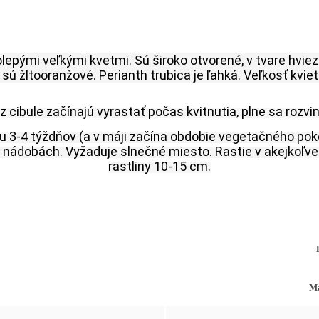
lepými veľkými kvetmi. Sú široko otvorené, v tvare hviezd
sú žltooranžové. Perianth trubica je ľahká. Veľkosť kvie
 z cibule začínajú vyrastať počas kvitnutia, plne sa rozvin
u 3-4 týždňov (a v máji začína obdobie vegetačného poko
 nádobách. Vyžaduje slnečné miesto. Rastie v akejkoľvek
rastliny 10-15 cm.
Ma