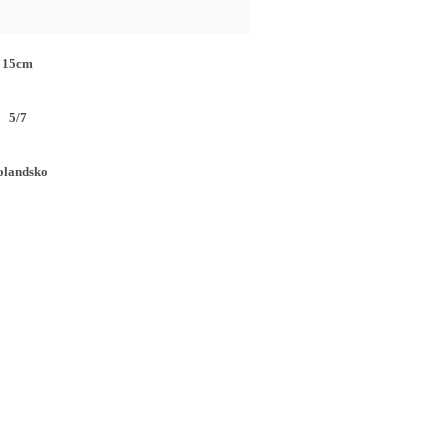
15cm
5/7
olandsko