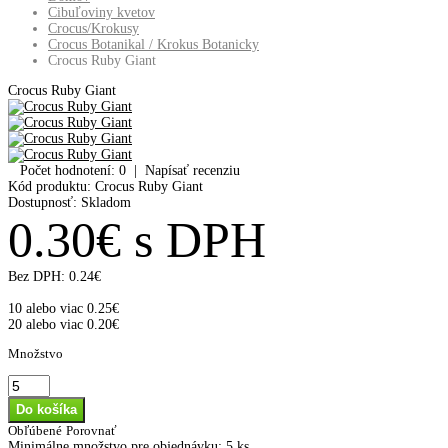
Cibuľoviny kvetov
Crocus/Krokusy
Crocus Botanikal / Krokus Botanicky
Crocus Ruby Giant
Crocus Ruby Giant
Počet hodnotení: 0
|
Napísať recenziu
Kód produktu:
Crocus Ruby Giant
Dostupnosť:
Skladom
0.30€ s DPH
Bez DPH:
0.24€
10 alebo viac 0.25€
20 alebo viac 0.20€
Množstvo
Obľúbené
Porovnať
Minimálne množstvo pre objednávku: 5 ks