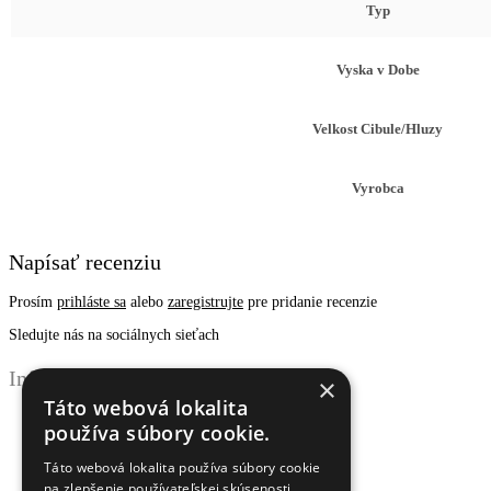
Typ
Vyska v Dobe
Velkost Cibule/Hluzy
Vyrobca
Napísať recenziu
Prosím
prihláste sa
alebo
zaregistrujte
pre pridanie recenzie
Sledujte nás na sociálnych sieťach
Informácie
×
Táto webová lokalita
Obchodné podmienky
používa súbory cookie.
Ochrana osobných údajov
Odstúpenie od zmluvy
Táto webová lokalita používa súbory cookie
Reklamačný poriadok
na zlepšenie používateľskej skúsenosti.