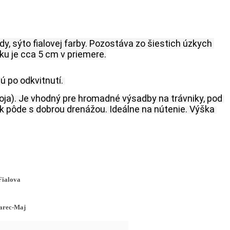
y, sýto fialovej farby. Pozostáva zo šiestich úzkych 
tku je cca 5 cm v priemere.
ú po odkvitnutí. 
ja). Je vhodný pre hromadné výsadby na trávniky, pod 
 pôde s dobrou drenážou. Ideálne na nútenie. Výška 
Fialova
rec-Maj