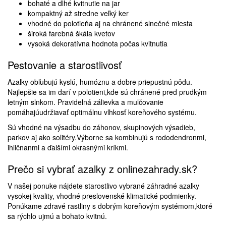
bohaté a dlhé kvitnutie na jar
kompaktný až stredne veľký ker
vhodné do polotieňa aj na chránené slnečné miesta
široká farebná škála kvetov
vysoká dekoratívna hodnota počas kvitnutia
Pestovanie a starostlivosť
Azalky obľubujú kyslú, humóznu a dobre priepustnú pôdu.
Najlepšie sa im darí v polotieni,kde sú chránené pred prudkým
letným slnkom. Pravidelná zálievka a mulčovanie
pomáhajúudržiavať optimálnu vlhkosť koreňového systému.
Sú vhodné na výsadbu do záhonov, skupinových výsadieb,
parkov aj ako solitéry.Výborne sa kombinujú s rododendronmi,
ihličnanmi a ďalšími okrasnými kríkmi.
Prečo si vybrať azalky z onlinezahrady.sk?
V našej ponuke nájdete starostlivo vybrané záhradné azalky
vysokej kvality, vhodné preslovenské klimatické podmienky.
Ponúkame zdravé rastliny s dobrým koreňovým systémom,ktoré
sa rýchlo ujmú a bohato kvitnú.