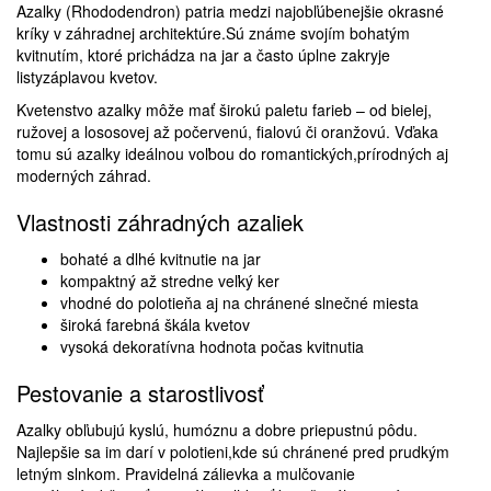
Azalky (Rhododendron) patria medzi najobľúbenejšie okrasné
kríky v záhradnej architektúre.Sú známe svojím bohatým
kvitnutím, ktoré prichádza na jar a často úplne zakryje
listyzáplavou kvetov.
Kvetenstvo azalky môže mať širokú paletu farieb – od bielej,
ružovej a lososovej až počervenú, fialovú či oranžovú. Vďaka
tomu sú azalky ideálnou voľbou do romantických,prírodných aj
moderných záhrad.
Vlastnosti záhradných azaliek
bohaté a dlhé kvitnutie na jar
kompaktný až stredne veľký ker
vhodné do polotieňa aj na chránené slnečné miesta
široká farebná škála kvetov
vysoká dekoratívna hodnota počas kvitnutia
Pestovanie a starostlivosť
Azalky obľubujú kyslú, humóznu a dobre priepustnú pôdu.
Najlepšie sa im darí v polotieni,kde sú chránené pred prudkým
letným slnkom. Pravidelná zálievka a mulčovanie