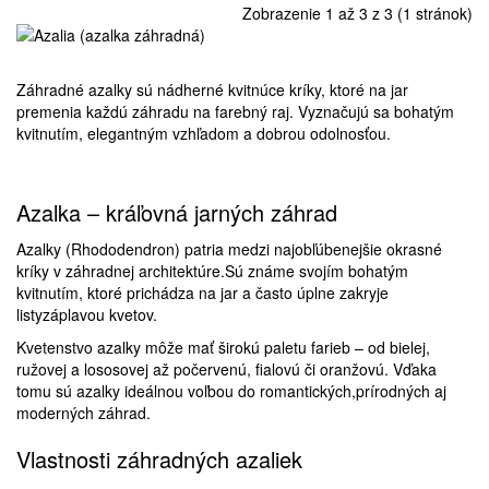
Zobrazenie 1 až 3 z 3 (1 stránok)
Záhradné azalky sú nádherné kvitnúce kríky, ktoré na jar
premenia každú záhradu na farebný raj. Vyznačujú sa bohatým
kvitnutím, elegantným vzhľadom a dobrou odolnosťou.
Azalka – kráľovná jarných záhrad
Azalky (Rhododendron) patria medzi najobľúbenejšie okrasné
kríky v záhradnej architektúre.Sú známe svojím bohatým
kvitnutím, ktoré prichádza na jar a často úplne zakryje
listyzáplavou kvetov.
Kvetenstvo azalky môže mať širokú paletu farieb – od bielej,
ružovej a lososovej až počervenú, fialovú či oranžovú. Vďaka
tomu sú azalky ideálnou voľbou do romantických,prírodných aj
moderných záhrad.
Vlastnosti záhradných azaliek