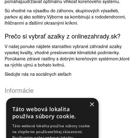
pomáhajúudržiavať optimálnu vlhkosť koreňového systému.
Sú vhodné na výsadbu do záhonov, skupinových výsadieb,
parkov aj ako solitéry.Výborne sa kombinujú s rododendronmi,
ihličnanmi a ďalšími okrasnými kríkmi.
Prečo si vybrať azalky z onlinezahrady.sk?
V našej ponuke nájdete starostlivo vybrané záhradné azalky
vysokej kvality, vhodné preslovenské klimatické podmienky.
Ponúkame zdravé rastliny s dobrým koreňovým systémom,ktoré
sa rýchlo ujmú a bohato kvitnú.
Sledujte nás na sociálnych sieťach
Informácie
Obchodné podmienky
×
Ochrana osobných údajov
Táto webová lokalita
Odstúpenie od zmluvy
používa súbory cookie.
Reklamačný poriadok
Doprava a platba
Táto webová lokalita používa súbory cookie
Newsletter - ochrana osobných údajov
na zlepšenie používateľskej skúsenosti.
Používaním našej webovej lokality