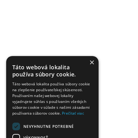
×
Táto webová lokalita
používa súbory cookie.
Táto webová lokalita používa súbory cookie
na zlepšenie používateľskej skúsenosti.
Používaním našej webovej lokality
vyjadrujete súhlas s používaním všetkých
súborov cookie v súlade s našimi zásadami
používania súborov cookie.
Prečítať viac
NEVYHNUTNE POTREBNÉ
VÝKONNOSŤ