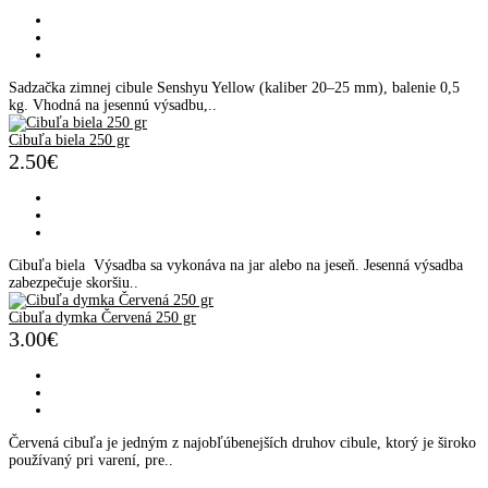
Sadzačka zimnej cibule Senshyu Yellow (kaliber 20–25 mm), balenie 0,5
kg. Vhodná na jesennú výsadbu,..
Cibuľa biela 250 gr
2.50€
Cibuľa biela Výsadba sa vykonáva na jar alebo na jeseň. Jesenná výsadba
zabezpečuje skoršiu..
Cibuľa dymka Červená 250 gr
3.00€
Červená cibuľa je jedným z najobľúbenejších druhov cibule, ktorý je široko
používaný pri varení, pre..