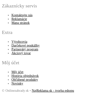
Zákaznícky servis
Kontaktujte nás
Reklamácie
Mapa stránok
Extra
Výrobcovia
Darčekové poukážky
Partnerský program
Akciový tovar
Môj účet
Môj účet
História objednávok
Obľúbené produkty
Novinky
© Onlinezahrady.sk •
NajReklama.sk - tvorba eshopu