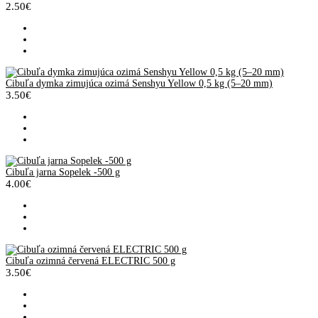
2.50€
Cibuľa dymka zimujúca ozimá Senshyu Yellow 0,5 kg (5–20 mm)
3.50€
Cibuľa jarna Sopelek -500 g
4.00€
Cibuľa ozimná červená ELECTRIC 500 g
3.50€