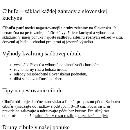
Cibuľa – základ každej záhrady a slovenskej
kuchyne
Cibuľa
patrí medzi najpestovanejšie druhy zeleniny na Slovensku. Je
nenáročná na pestovanie, má široké využitie v kuchyni a výborne sa
skladuje. V našej ponuke nájdete
sadbovú cibuľu rôznych odrôd
– žltú,
červenú aj bielu – vhodnú pre jarnú aj jesennú výsadbu.
Výhody kvalitnej sadbovej cibule
vysoká klíčivosť a výborná odolnosť voči chorobám,
rovnomerný rast a bohatá úroda,
odrody prispôsobené slovenskému podnebiu,
dlhá skladovateľnosť po zbere.
Tipy na pestovanie cibule
Cibuľa obľubuje slnečné stanovisko a ľahkú, priepustnú pôdu. Sadbovú
cibuľu vysádzajte do riadkov s odstupom 8–10 cm. Počas rastu ju
pravidelne zalievajte a udržiavajte pôdu bez buriny. Pre silný rast
odporúčame použiť
stimulátory rastu rastlín
a
organické hnojivá
.
Druhy cibule v našej ponuke