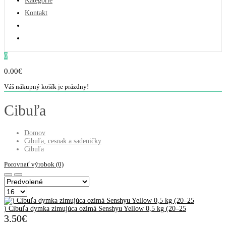
Kategorie
Kontakt
0
0.00€
Váš nákupný košík je prázdny!
Cibuľa
Domov
Cibuľa, cesnak a sadeničky
Cibuľa
Porovnať výrobok (0)
) Cibuľa dymka zimujúca ozimá Senshyu Yellow 0,5 kg (20–25
3.50€