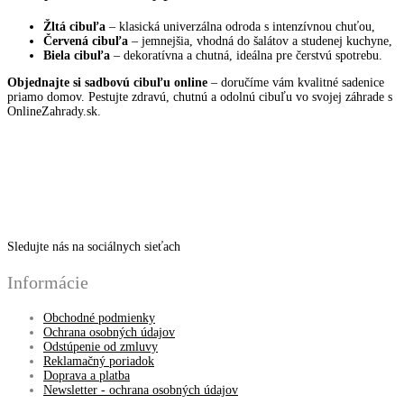
Žltá cibuľa
– klasická univerzálna odroda s intenzívnou chuťou,
Červená cibuľa
– jemnejšia, vhodná do šalátov a studenej kuchyne,
Biela cibuľa
– dekoratívna a chutná, ideálna pre čerstvú spotrebu.
Objednajte si sadbovú cibuľu online
– doručíme vám kvalitné sadenice
priamo domov. Pestujte zdravú, chutnú a odolnú cibuľu vo svojej záhrade s
OnlineZahrady.sk.
Sledujte nás na sociálnych sieťach
Informácie
Obchodné podmienky
Ochrana osobných údajov
Odstúpenie od zmluvy
Reklamačný poriadok
Doprava a platba
Newsletter - ochrana osobných údajov