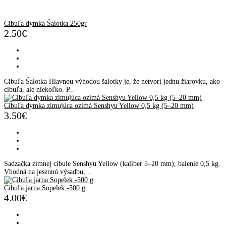
Cibuľa dymka Šalotka 250gr
2.50€
Cibuľa Šalotka Hlavnou výhodou šalotky je, že netvorí jednu žiarovku, ako
cibuľa, ale niekoľko. P..
Cibuľa dymka zimujúca ozimá Senshyu Yellow 0,5 kg (5–20 mm)
3.50€
Sadzačka zimnej cibule Senshyu Yellow (kaliber 5–20 mm), balenie 0,5 kg.
Vhodná na jesennú výsadbu, ..
Cibuľa jarna Sopelek -500 g
4.00€